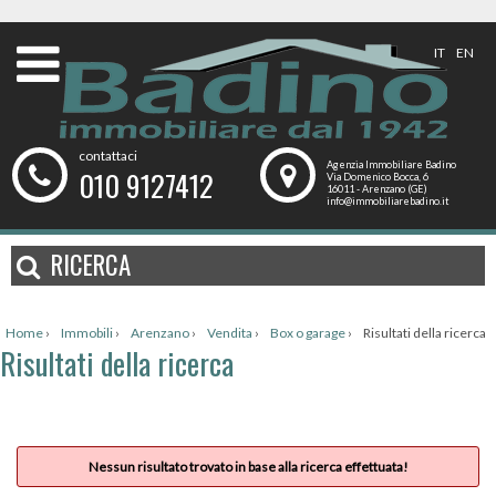
IT
EN
contattaci
Agenzia Immobiliare Badino
010 9127412
Via Domenico Bocca, 6
16011 - Arenzano (GE)
info@immobiliarebadino.it
RICERCA
Home
›
Immobili
›
Arenzano
›
Vendita
›
Box o garage
›
Risultati della ricerca
Risultati della ricerca
Nessun risultato trovato in base alla ricerca effettuata!