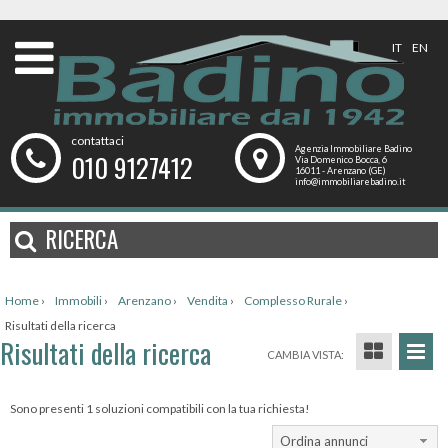
IT
EN
contattaci
Agenzia Immobiliare Badino
010 9127412
Via Domenico Bocca, 6
16011 - Arenzano (GE)
info@immobiliarebadino.it
RICERCA
Home
›
Immobili
›
Arenzano
›
Vendita
›
Complesso Rurale
›
Risultati della ricerca
Risultati della ricerca
CAMBIA VISTA:
Sono presenti 1 soluzioni compatibili con la tua richiesta!
Ordina annunci