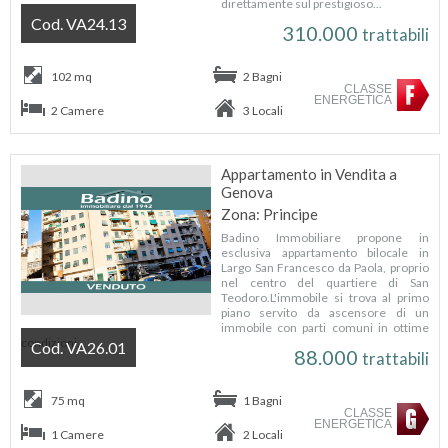
direttamente sul prestigioso...
Cod. VA24.13
310.000
trattabili
102 mq
2 Bagni
CLASSE
ENERGETICA
2 Camere
3 Locali
Appartamento in Vendita a
Genova
Zona: Principe
Badino Immobiliare propone in
esclusiva appartamento bilocale in
Largo San Francesco da Paola, proprio
nel centro del quartiere di San
Teodoro.L'immobile si trova al primo
piano servito da ascensore di un
immobile con parti comuni in ottime
condizioni...
Cod. VA26.01
88.000
trattabili
75 mq
1 Bagni
CLASSE
ENERGETICA
1 Camere
2 Locali