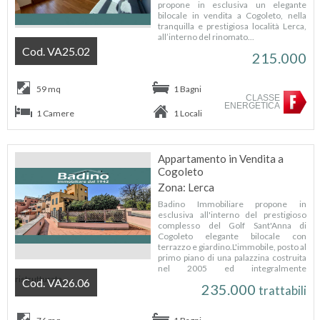
propone in esclusiva un elegante
bilocale in vendita a Cogoleto, nella
tranquilla e prestigiosa località Lerca,
all’interno del rinomato...
Cod. VA25.02
215.000
59 mq
1 Bagni
CLASSE
ENERGETICA
1 Camere
1 Locali
Appartamento in Vendita a
Cogoleto
Zona: Lerca
Badino Immobiliare propone in
esclusiva all'interno del prestigioso
complesso del Golf Sant'Anna di
Cogoleto elegante bilocale con
terrazzo e giardino.L'immobile, posto al
primo piano di una palazzina costruita
nel 2005 ed integralmente
ristrutturata...
Cod. VA26.06
235.000
trattabili