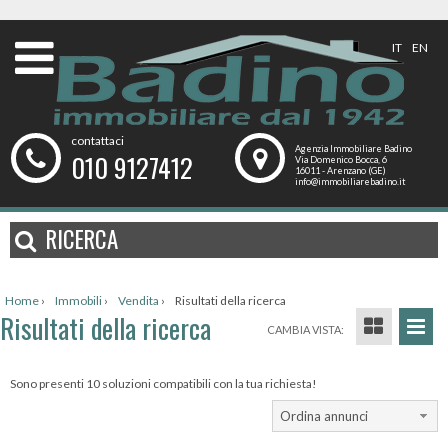
IT
EN
contattaci
Agenzia Immobiliare Badino
010 9127412
Via Domenico Bocca, 6
16011 - Arenzano (GE)
info@immobiliarebadino.it
RICERCA
Home
›
Immobili
›
Vendita
›
Risultati della ricerca
Risultati della ricerca
CAMBIA VISTA:
Sono presenti 10 soluzioni compatibili con la tua richiesta!
Ordina annunci