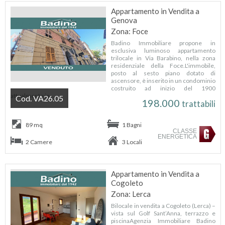
Appartamento in Vendita a
Genova
Zona: Foce
Badino Immobiliare propone in
esclusiva luminoso appartamento
trilocale in Via Barabino, nella zona
residenziale della Foce.L'immobile,
posto al sesto piano dotato di
ascensore, è inserito in un condominio
costruito ad inizio del 1900
attualmente in...
Cod. VA26.05
198.000
trattabili
89 mq
1 Bagni
CLASSE
ENERGETICA
2 Camere
3 Locali
Appartamento in Vendita a
Cogoleto
Zona: Lerca
Bilocale in vendita a Cogoleto (Lerca) –
vista sul Golf Sant’Anna, terrazzo e
piscinaAgenzia Immobiliare Badino