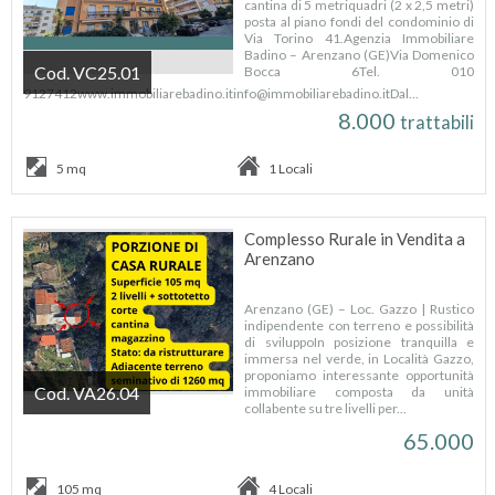
cantina di 5 metriquadri (2 x 2,5 metri)
posta al piano fondi del condominio di
Via Torino 41.Agenzia Immobiliare
Badino – Arenzano (GE)Via Domenico
Cod. VC25.01
Bocca 6Tel. 010
9127412www.immobiliarebadino.itinfo@immobiliarebadino.itDal...
8.000
trattabili
5 mq
1 Locali
Complesso Rurale in Vendita a
Arenzano
Arenzano (GE) – Loc. Gazzo | Rustico
indipendente con terreno e possibilità
di sviluppoIn posizione tranquilla e
immersa nel verde, in Località Gazzo,
proponiamo interessante opportunità
Cod. VA26.04
immobiliare composta da unità
collabente su tre livelli per...
65.000
105 mq
4 Locali