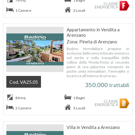
76 mq
1 Bagni
CLASSE
ENERGETICA
1 Camere
2 Locali
Appartamento in Vendita a
Arenzano
Zona: Pineta di Arenzano
Badino Immobiliare propone in
esclusiva bellissimo trilocale immerso
nel verde e nella tranquillità della
collina della Pineta.Posto al secondo
piano di una palazzina composta da
poche unità immobiliari, l'immobile si
inserisce all'interno di un'area...
Cod. VA25.05
350.000
trattabili
84 mq
1 Bagni
CLASSE
ENERGETICA
2 Camere
3 Locali
Villa in Vendita a Arenzano