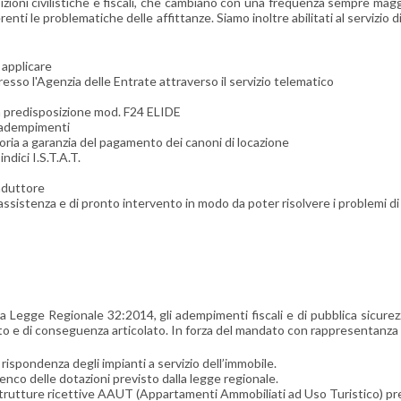
ioni civilistiche e fiscali, che cambiano con una frequenza sempre ma
nerenti le problematiche delle affittanze. Siamo inoltre abilitati al servizio d
 applicare
sso l'Agenzia delle Entrate attraverso il servizio telematico
n predisposizione mod. F24 ELIDE
i adempimenti
ssoria a garanzia del pagamento dei canoni di locazione
dici I.S.T.A.T.
onduttore
i assistenza e di pronto intervento in modo da poter risolvere i problemi di g
a Legge Regionale 32:2014, gli adempimenti fiscali e di pubblica sicurez
e di conseguenza articolato. In forza del mandato con rappresentanza 
 rispondenza degli impianti a servizio dell’immobile.
lenco delle dotazioni previsto dalla legge regionale.
strutture ricettive AAUT (Appartamenti Ammobiliati ad Uso Turistico) pre