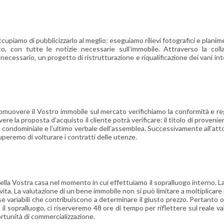
upiamo di pubblicizzarlo al meglio: eseguiamo rilievi fotografici e planime
to, con tutte le notizie necessarie sull’immobile. Attraverso la col
necessario, un progetto di ristrutturazione e riqualificazione dei vani i
romuovere il Vostro immobile sul mercato verifichiamo la conformità e rego
re la proposta d’acquisto il cliente potrà verificare: il titolo di provenien
ne condominiale e l’ultimo verbale dell’assemblea. Successivamente all’at
cuperemo di volturare i contratti delle utenze.
lla Vostra casa nel momento in cui effettuiamo il sopralluogo interno. La 
ita. La valutazione di un bene immobile non si può limitare a moltiplicare i 
rse variabili che contribuiscono a determinare il giusto prezzo. Pertanto o
l sopralluogo, ci riserveremo 48 ore di tempo per riflettere sul reale v
ortunità di commercializzazione.