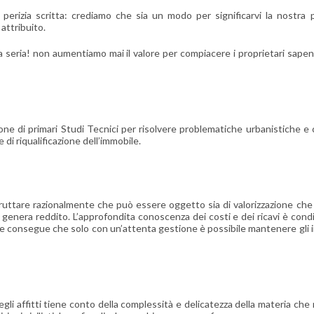
rizia scritta: crediamo che sia un modo per significarvi la nostra pr
attribuito.
seria! non aumentiamo mai il valore per compiacere i proprietari sapen
ne di primari Studi Tecnici per risolvere problematiche urbanistiche e c
di riqualificazione dell’immobile.
fruttare razionalmente che può essere oggetto sia di valorizzazione che d’
nera reddito. L’approfondita conoscenza dei costi e dei ricavi è condiz
 ne consegue che solo con un’attenta gestione è possibile mantenere gli imm
degli affitti tiene conto della complessità e delicatezza della materia c