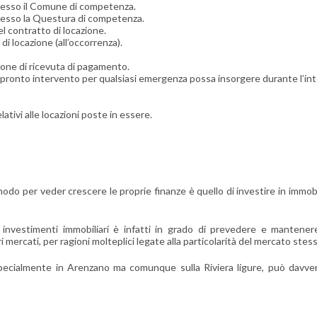
presso il Comune di competenza.
presso la Questura di competenza.
 contratto di locazione.
i locazione (all’occorrenza).
one di ricevuta di pagamento.
 pronto intervento per qualsiasi emergenza possa insorgere durante l’int
ativi alle locazioni poste in essere.
r modo per veder crescere le proprie finanze è quello di investire in imm
investimenti immobiliari è infatti in grado di prevedere e mantener
ri mercati, per ragioni molteplici legate alla particolarità del mercato stes
ecialmente in Arenzano ma comunque sulla Riviera ligure, può davvero 