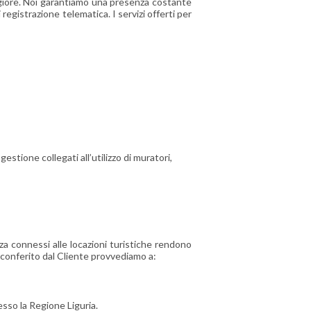
ggiore. Noi garantiamo una presenza costante
i registrazione telematica. I servizi offerti per
estione collegati all’utilizzo di muratori,
za connessi alle locazioni turistiche rendono
conferito dal Cliente provvediamo a:
sso la Regione Liguria.