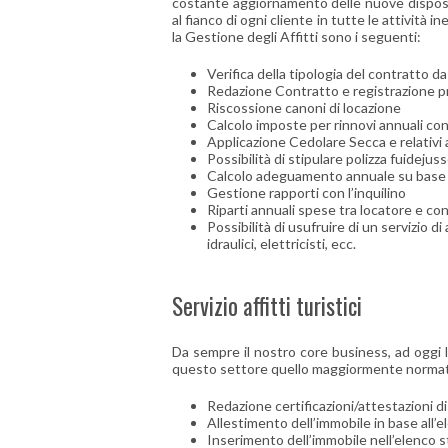
costante aggiornamento delle nuove disposiz
al fianco di ogni cliente in tutte le attività i
la Gestione degli Affitti sono i seguenti:
Verifica della tipologia del contratto da
Redazione Contratto e registrazione pre
Riscossione canoni di locazione
Calcolo imposte per rinnovi annuali co
Applicazione Cedolare Secca e relativ
Possibilità di stipulare polizza fuideju
Calcolo adeguamento annuale su base in
Gestione rapporti con l’inquilino
Riparti annuali spese tra locatore e c
Possibilità di usufruire di un servizio d
idraulici, elettricisti, ecc.
Servizio affitti turistici
Da sempre il nostro core business, ad oggi l
questo settore quello maggiormente normato 
Redazione certificazioni/attestazioni di
Allestimento dell’immobile in base all’e
Inserimento dell’immobile nell’elenco 