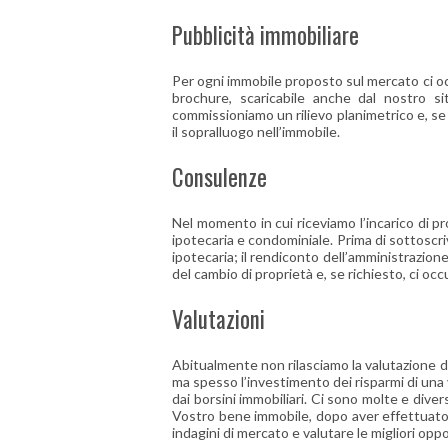
Pubblicità immobiliare
Per ogni immobile proposto sul mercato ci occ
brochure, scaricabile anche dal nostro si
commissioniamo un rilievo planimetrico e, se 
il sopralluogo nell’immobile.
Consulenze
Nel momento in cui riceviamo l’incarico di p
ipotecaria e condominiale. Prima di sottoscrive
ipotecaria; il rendiconto dell’amministrazio
del cambio di proprietà e, se richiesto, ci oc
Valutazioni
Abitualmente non rilasciamo la valutazione de
ma spesso l’investimento dei risparmi di una v
dai borsini immobiliari. Ci sono molte e dive
Vostro bene immobile, dopo aver effettuato i
indagini di mercato e valutare le migliori opp