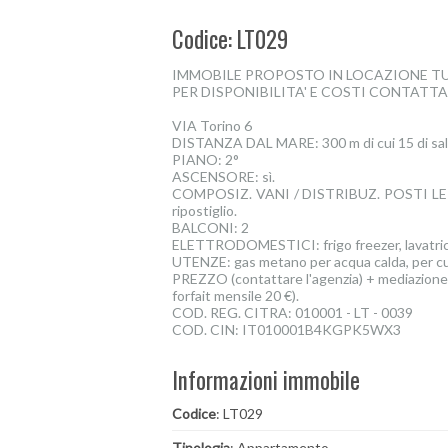
Codice: LT029
IMMOBILE PROPOSTO IN LOCAZIONE T
PER DISPONIBILITA' E COSTI CONTATTARE 
VIA Torino 6
DISTANZA DAL MARE: 300 m di cui 15 di sali
PIANO: 2°
ASCENSORE: sì.
COMPOSIZ. VANI / DISTRIBUZ. POSTI LETTO: i
ripostiglio.
BALCONI: 2
ELETTRODOMESTICI: frigo freezer, lavatrice
UTENZE: gas metano per acqua calda, per c
PREZZO (contattare l'agenzia) + mediazione 
forfait mensile 20 €).
COD. REG. CITRA: 010001 - LT - 0039
COD. CIN: IT010001B4KGPK5WX3
Informazioni immobile
Codice
: LT029
Tipologia
: Appartamento