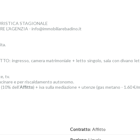
URISTICA STAGIONALE
L'AGENZIA - info@immobiliarebadino.it
ta.
ngresso, camera matrimoniale + letto singolo, sala con divano letto 
, tv.
ucinare e per riscaldamento autonomo.
(10% dell’
Affitto
) + iva sulla mediazione + utenze (gas metano - 1.60 €/m
Contratto
: Affitto
Regione
: Liguria