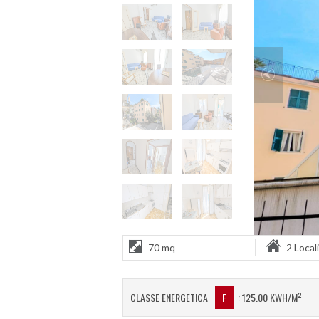
70 mq
2 Locali
CLASSE ENERGETICA
F
: 125.00 KWH/M²