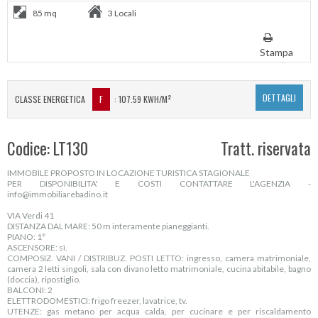
85 mq
3 Locali
Stampa
DETTAGLI
CLASSE ENERGETICA
F
: 107.59 KWH/M²
Codice: LT130
Tratt. riservata
IMMOBILE PROPOSTO IN LOCAZIONE TURISTICA STAGIONALE
PER DISPONIBILITA' E COSTI CONTATTARE L'AGENZIA -
info@immobiliarebadino.it
VIA Verdi 41
DISTANZA DAL MARE: 50 m interamente pianeggianti.
PIANO: 1°
ASCENSORE: sì.
COMPOSIZ. VANI / DISTRIBUZ. POSTI LETTO: ingresso, camera matrimoniale,
camera 2 letti singoli, sala con divano letto matrimoniale, cucina abitabile, bagno
(doccia), ripostiglio.
BALCONI: 2
ELETTRODOMESTICI: frigo freezer, lavatrice, tv.
UTENZE: gas metano per acqua calda, per cucinare e per riscaldamento