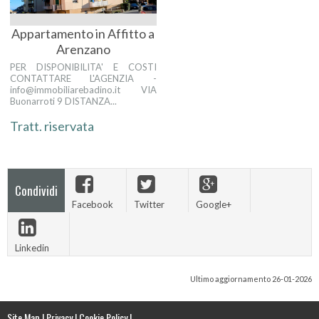
Appartamento in Affitto a
Arenzano
PER DISPONIBILITA' E COSTI
CONTATTARE L'AGENZIA -
info@immobiliarebadino.it VIA
Buonarroti 9 DISTANZA...
Tratt. riservata
Condividi
Facebook
Twitter
Google+
Linkedin
Ultimo aggiornamento 26-01-2026
Site Map
|
Privacy
|
Cookie Policy
|