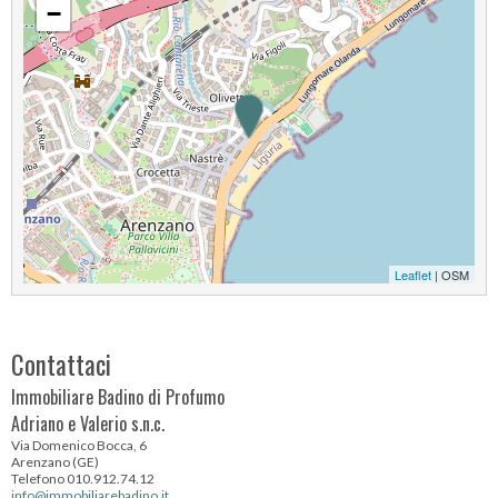
−
Leaflet
| OSM
Contattaci
Immobiliare Badino di Profumo
Adriano e Valerio s.n.c.
Via Domenico Bocca, 6
Arenzano (GE)
Telefono 010.912.74.12
info@immobiliarebadino.it