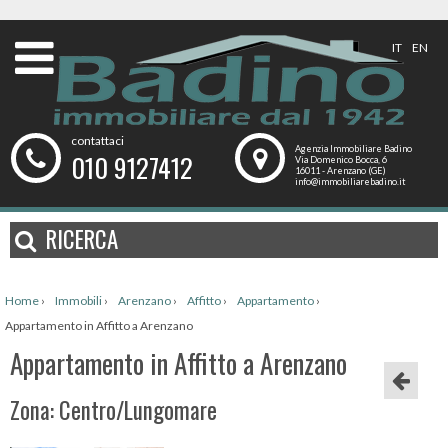
IT
EN
contattaci
Agenzia Immobiliare Badino
010 9127412
Via Domenico Bocca, 6
16011 - Arenzano (GE)
info@immobiliarebadino.it
RICERCA
Home
›
Immobili
›
Arenzano
›
Affitto
›
Appartamento
›
Appartamento in Affitto a Arenzano
Appartamento in Affitto a Arenzano
Zona: Centro/Lungomare