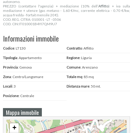
autonomo.
PREZZO (contattare l'agenzia) + mediazione (10% dell’
Affitto
) + iva sulla
mediazione + utenze (gas metano - 1.60 €/mc, corrente elettrica - 0.70 €/kw,
acqua fredda - forfait mensile 20 €).
COD. REG. CITRA: 010001 - LT - 0506
COD. CIN:IT010001B4YI7QM9U7
Informazioni immobile
Codice
: LT130
Contratto
: Affitto
Tipologia
: Appartamento
Regione
: Liguria
Provincia
: Genova
Comune
: Arenzano
Zona
: Centro/Lungomare
Totale mq
: 85 mq
Locali
: 3
Distanza mare
: 50 mt.
Posizione
: Centrale
Mappa immobile
+