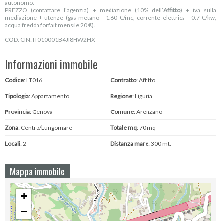
autonomo.
PREZZO (contattare l'agenzia) + mediazione (10% dell’
Affitto
) + iva sulla
mediazione + utenze (gas metano - 1.60 €/mc, corrente elettrica - 0.7 €/kw,
acqua fredda forfait mensile 20 €).
COD. CIN: IT010001B4JI8HW2HX
Informazioni immobile
Codice
: LT016
Contratto
: Affitto
Tipologia
: Appartamento
Regione
: Liguria
Provincia
: Genova
Comune
: Arenzano
Zona
: Centro/Lungomare
Totale mq
: 70 mq
Locali
: 2
Distanza mare
: 300 mt.
Mappa immobile
+
−