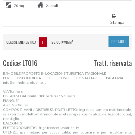
70 mq
2 Locali
Stampa
DETTAGLI
CLASSE ENERGETICA
F
: 125.00 KWH/M²
Codice: LT016
Tratt. riservata
IMMOBILE PROPOSTO IN LOCAZIONE TURISTICA STAGIONALE
PER DISPONIBILITA' E COSTI CONTATTARE L'AGENZIA -
info@immobiliarebadino.it
VIA Torino 6
DISTANZA DAL MARE: 300 m di cui 15 di salita.
PIANO: 3°
ASCENSORE: sì.
COMPOSIZ. VANI / DISTRIBUZ. POSTI LETTO: ingresso, camera matrimoniale,
sala con divano letto matrimoniale e rete singola, cucina abitabile, bagno (doccia),
ripostiglio.
BALCONI: 2
ELETTRODOMESTICI: frigo freezer, lavatrice, tv.
UTENZE: gas metano per acqua calda, per cucinare e per riscaldamento