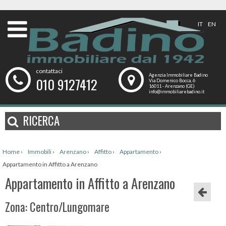
IT
EN
contattaci
Agenzia Immobiliare Badino
010 9127412
Via Domenico Bocca, 6
16011 - Arenzano (GE)
info@immobiliarebadino.it
RICERCA
Home
›
Immobili
›
Arenzano
›
Affitto
›
Appartamento
›
Appartamento in Affitto a Arenzano
Appartamento in Affitto a Arenzano
Zona: Centro/Lungomare