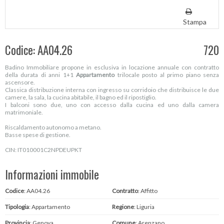
Stampa
Codice: AA04.26
720
Badino Immobiliare propone in esclusiva in locazione annuale con contratto
della durata di anni 1+1
Appartamento
trilocale posto al primo piano senza
ascensore.
Classica distribuzione interna con ingresso su corridoio che distribuisce le due
camere, la sala, la cucina abitabile, il bagno ed il ripostiglio.
I balconi sono due, uno con accesso dalla cucina ed uno dalla camera
matrimoniale.
Riscaldamento autonomo a metano.
Basse spese di gestione.
CIN: IT010001C2NPDEUPKT
Informazioni immobile
Codice
: AA04.26
Contratto
: Affitto
Tipologia
: Appartamento
Regione
: Liguria
Provincia
: Genova
Comune
: Arenzano