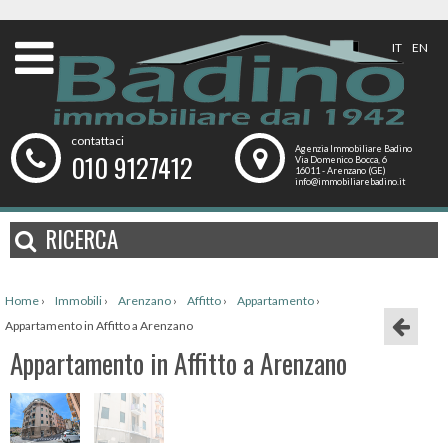
IT
EN
contattaci
Agenzia Immobiliare Badino
010 9127412
Via Domenico Bocca, 6
16011 - Arenzano (GE)
info@immobiliarebadino.it
RICERCA
Home
›
Immobili
›
Arenzano
›
Affitto
›
Appartamento
›
Appartamento in Affitto a Arenzano
Appartamento in Affitto a Arenzano